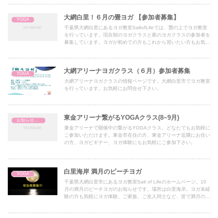
大網白里！６月の畳ヨガ 【参加者募集】
YOGA
千葉県大網白里にあるヨガ教室SaltofLifeでは、畳の上でヨガ教室
を行っています。現在朝のヨガクラスと夜のヨガクラスの参加者を
募集しています。ヨガが初めての方もこれから習いたい方もお気軽
にご体験下さい。
大網アリーナヨガクラス（６月）参加者募集
YOGA
大網アリーナヨガクラスの情報ページです。大網白里市でヨガ教室
を行っています。お気軽にお問合せ下さい。
東金アリーナ繋がるYOGAクラス(8~9月)
お知らせ・News
東金アリーナで開催中の繋がるYOGAクラス。どなたでもお気軽に
ご参加いただけます。東金市在住の方、東金アリーナ近隣にお住い
の方、ヨガビギナー、ヨガ体験にもお気軽にご参加下さい。
白里海岸 満月のビーチヨガ
YOGA
千葉県大網白里市にあるヨガ教室Salt of Lifeのホームページ。10
月の満月のビーチヨガのお知らせです。場所は白里海岸。ヨガ未経
験の方も気軽にヨガ体験。ご家族、ご友人同士など、皆で満月のビ
ーチヨガを楽しみましょう