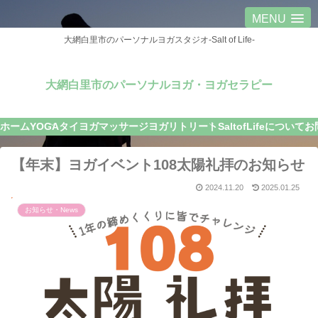
MENU
大網白里市のパーソナルヨガスタジオ-Salt of Life-
大網白里市のパーソナルヨガ・ヨガセラピー
ホーム
YOGA
タイヨガマッサージ
ヨガリトリート
SaltofLifeについて
お
【年末】ヨガイベント108太陽礼拝のお知らせ
2024.11.20
2025.01.25
お知らせ・News