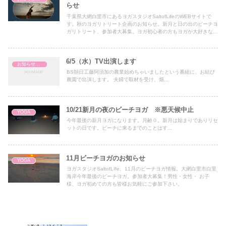
らせ
千葉県大網白里市にあるヨガスタジオSaltofLifeのWEBサイトで
す。秋のヨガリトリート企画のお知らせ。新月と日の出のビーチヨ
ガリトリート、参加者大募集。ヨガ初心者の方もヨガが大好きな方
も、九十九里浜白里海岸ヨガリトリートにお気軽にお越し下さい
6/5（水）TV出演します
お知らせ・News
BS朝日工藤阿須加の農業始めちゃいましたという番組に、お結び
農園で出演します。 夫婦で取材を受け、畑...
10/21新月の夜のビーチヨガ ※悪天候中止
YOGA
今年最後の新月ヨガになります。月齢０。新月は始まりでありリセ
ットの日です。ビーチに来るまでのことはす...
11月ビーチヨガのお知らせ
YOGA
ヨガスタジオSaltofLIfe、11月のビーチヨガ情報。大網白里市白里
海岸今年最後のビーチヨガ。参加者大募集！男性・女性・ お子
様、ヨガ初めての方も皆様お気軽にご参加下さい。