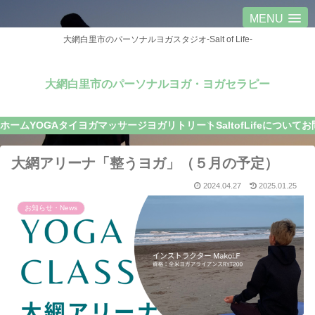
MENU
大網白里市のパーソナルヨガスタジオ-Salt of Life-
大網白里市のパーソナルヨガ・ヨガセラピー
ホーム
YOGA
タイヨガマッサージ
ヨガリトリート
SaltofLifeについて
お
大網アリーナ「整うヨガ」（５月の予定）
2024.04.27
2025.01.25
お知らせ・News