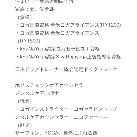
住まい：千葉県大網白里市
家族：妻、愛犬2匹
（資格）
・ヨガ国際資格 全米ヨガアライアンス(RYT200)
・ヨガ国際資格 全米ヨガアライアンス
（RYT500）
・kSaNaYoga認定ヨガセラピスト資格
・kSaNaYoga認定SivaRajayoga上級指導者資格
日本ドッグトレーナー協会認定ドッグトレーナ
ー
ホリスティックケアカウンセラー
メンタルケア心理士
（職業）
・ヨガインストラクター・ヨガセラピスト・メ
ンタルケアカウンセラー・エコファーマ―
（趣味）
サーフィン、YOGA、自然にふれる旅