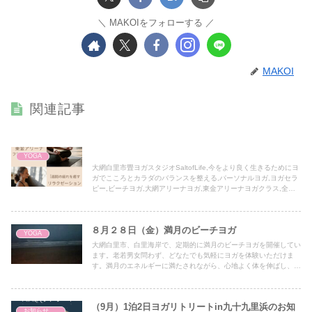
MAKOIをフォローする
MAKOI
関連記事
YOGA
大網白里市畳ヨガスタジオSaltofLife,今をより良く生きるためにヨ
ガでこころとカラダのバランスを整える,パーソナルヨガ,ヨガセラ
ピー,ビーチヨガ,大網アリーナヨガ,東金アリーナヨガクラス,全米
ヨガアライアンスRYT500
８月２８日（金）満月のビーチヨガ
YOGA
大網白里市、白里海岸で、定期的に満月のビーチヨガを開催してい
ます。老若男女問わず、どなたでも気軽にヨガを体験いただけま
す。満月のエネルギーに満たされながら、心地よく体を伸ばし、広
げ、解放しましょう。
（9月）1泊2日ヨガリトリートin九十九里浜のお知
お知らせ・News