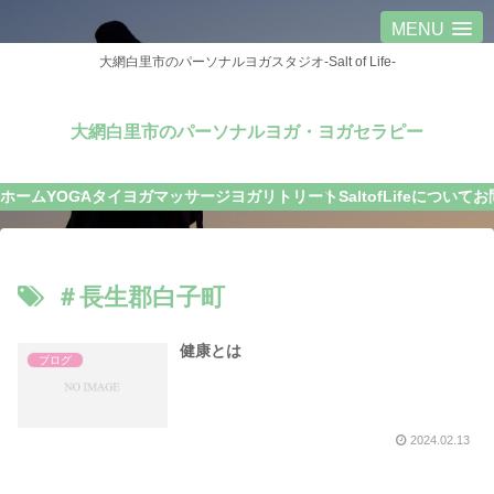
MENU
大網白里市のパーソナルヨガスタジオ-Salt of Life-
大網白里市のパーソナルヨガ・ヨガセラピー
ホーム
YOGA
タイヨガマッサージ
ヨガリトリート
SaltofLifeについて
お
＃長生郡白子町
健康とは
ブログ
2024.02.13