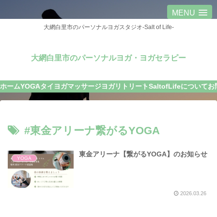
MENU
大網白里市のパーソナルヨガスタジオ-Salt of Life-
大網白里市のパーソナルヨガ・ヨガセラピー
ホーム
YOGA
タイヨガマッサージ
ヨガリトリート
SaltofLifeについて
お
#東金アリーナ繋がるYOGA
東金アリーナ【繋がるYOGA】のお知らせ
YOGA
2026.03.26