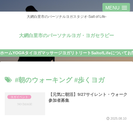
MENU
大網白里市のパーソナルヨガスタジオ-Salt of Life-
大網白里市のパーソナルヨガ・ヨガセラピー
ホーム
YOGA
タイヨガマッサージ
ヨガリトリート
SaltofLifeについて
お
#朝のウォーキング #歩くヨガ
【元気に朝活】9/27サイレント・ウォーク
ヨガイベント
参加者募集
2025.08.10