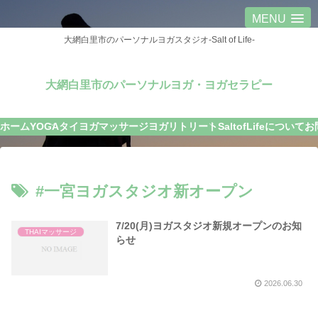
MENU
大網白里市のパーソナルヨガスタジオ-Salt of Life-
大網白里市のパーソナルヨガ・ヨガセラピー
ホーム
YOGA
タイヨガマッサージ
ヨガリトリート
SaltofLifeについて
お
#一宮ヨガスタジオ新オープン
7/20(月)ヨガスタジオ新規オープンのお知
THAIマッサージ
らせ
2026.06.30