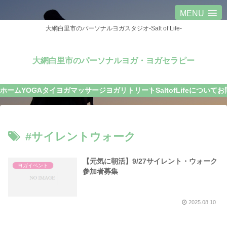
MENU
大網白里市のパーソナルヨガスタジオ-Salt of Life-
大網白里市のパーソナルヨガ・ヨガセラピー
ホーム
YOGA
タイヨガマッサージ
ヨガリトリート
SaltofLifeについて
お
#サイレントウォーク
【元気に朝活】9/27サイレント・ウォーク
ヨガイベント
参加者募集
2025.08.10