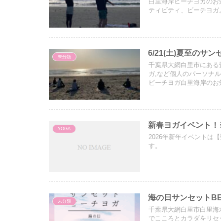
白里海岸ビーチヨガのお
ティビティ、ビーチヨガ
6/21(土)夏至の
未分類
千葉県大網白里市にある畳ヨ
ガ,など個人のパーソナ
ビーチヨガ白里海岸のお
新春ヨガイベント！
YOGA
2026年新年イベントは
す。 
海の日サンセットBE
未分類
千葉県大網白里市白里海
でこころとカラダをリセ