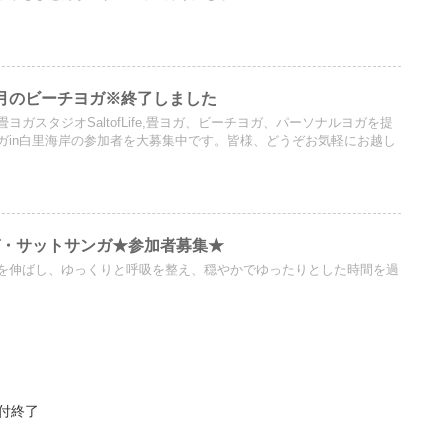
里 満月のビーチヨガ※終了しました
ガスタジオSaltofLife,畳ヨガ、ビーチヨガ、パーソナルヨガを提
ガin白里海岸の参加者を大募集中です。皆様、どうぞお気軽にお越し
ヨガ・サットサンガ★参加者募集★
を伸ばし、ゆっくりと呼吸を整え、穏やかでゆったりとした時間を過
付終了