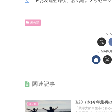
り
▶お友達登録後、お気軽にメッセージ
未分類
MAK
関連記事
3/20（木)今年最
未分類
千葉県大網白里市にあるパー