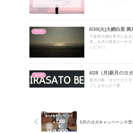
6/30(火)大網白
未分類
千葉県大網白里市にある畳ヨ
供。６月の満月ビーチヨ
ください。
4/28（月)新月の
未分類
新月の夜、ヨガでカラダ
ごしませんか？参...
5月のヨガキャンペーン※受