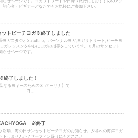
知らせページです。ヨガリトリートや日帰り旅行にもおすすめのアク
。初心者・ビギナーどなたでもお気軽にご参加下さい。
サンセットビーチヨガ※終了しました
ガスタジオSaltofLife。パーソナルヨガ,ヨガリトリート,ビーチヨ
ルヨガレッスンを中心にヨガの指導をしています。６月のサンセット
知らせページです。
※終了しました！
【聖なるヨギーのための３hアーサナ】で
呼...
ACHYOGA ※終了
水浴場、海の日サンセットビーチヨガのお知らせ。夕暮れの海岸ヨガ
ットしませんか？サーフィン帰りにもオススメ