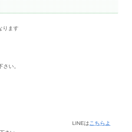
なります
下さい。
中！
NEは
こちらよ