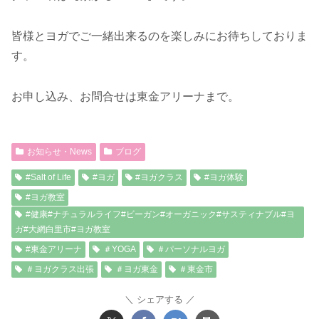
皆様とヨガでご一緒出来るのを楽しみにお待ちしておりま
す。
お申し込み、お問合せは東金アリーナまで。
お知らせ・News
ブログ
#Salt of Life
#ヨガ
#ヨガクラス
#ヨガ体験
#ヨガ教室
#健康#ナチュラルライフ#ビーガン#オーガニック#サスティナブル#ヨ
ガ#大網白里市#ヨガ教室
#東金アリーナ
＃YOGA
＃パーソナルヨガ
＃ヨガクラス出張
＃ヨガ東金
＃東金市
シェアする