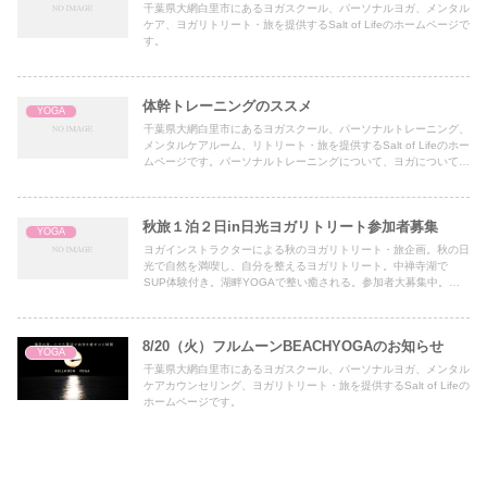
千葉県大網白里市にあるヨガスクール、パーソナルヨガ、メンタル
ケア、ヨガリトリート・旅を提供するSalt of Lifeのホームページで
す。
体幹トレーニングのススメ
YOGA
千葉県大網白里市にあるヨガスクール、パーソナルトレーニング、
メンタルケアルーム、リトリート・旅を提供するSalt of Lifeのホー
ムページです。パーソナルトレーニングについて、ヨガについて、
体幹トレーニングの説明ページです。
秋旅１泊２日in日光ヨガリトリート参加者募集
YOGA
ヨガインストラクターによる秋のヨガリトリート・旅企画。秋の日
光で自然を満喫し、自分を整えるヨガリトリート。中禅寺湖で
SUP体験付き。湖畔YOGAで整い癒される。参加者大募集中。千
葉県大網白里市ヨガスタジオSaltofLifeのWEBサイト
8/20（火）フルムーンBEACHYOGAのお知らせ
YOGA
千葉県大網白里市にあるヨガスクール、パーソナルヨガ、メンタル
ケアカウンセリング、ヨガリトリート・旅を提供するSalt of Lifeの
ホームページです。