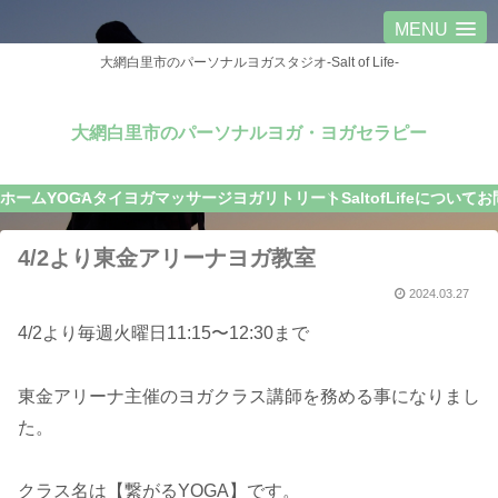
MENU
大網白里市のパーソナルヨガスタジオ-Salt of Life-
大網白里市のパーソナルヨガ・ヨガセラピー
ホーム
YOGA
タイヨガマッサージ
ヨガリトリート
SaltofLifeについて
お
4/2より東金アリーナヨガ教室
2024.03.27
4/2より毎週火曜日11:15〜12:30まで
東金アリーナ主催のヨガクラス講師を務める事になりまし
た。
クラス名は【繋がるYOGA】です。