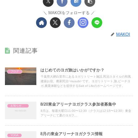
MAKOIをフォローする
MAKOI
関連記事
はじめてのヨガ旅はいかがですか？
ブログ
千葉県大網白里市にあるヨガリトリート施設,民泊スタイルの和風
建築お宿。農家民泊~musubi~です。ヨガリトリート,旅,ビーチヨ
ガ,農業体験などを提供するSalt of Lifeのホームページです。
8/20東金アリーナヨガクラス参加者募集中
お知らせ・News
8月は、毎週火曜日11:00〜12:30（クラスは12:15〜12:30）東金
アリーナにて夏のヨガク...
8月の東金アリーナヨガクラス情報
YOGA